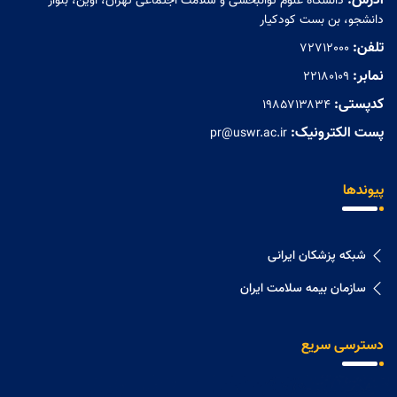
آدرس:
دانشگاه علوم توانبخشی و سلامت اجتماعی تهران، اوین، بلوار
دانشجو، بن بست کودکیار
تلفن:
72712000
نمابر:
۲۲۱۸۰۱۰۹
کدپستی:
۱۹۸۵۷۱۳۸۳۴
پست الکترونیک:
pr@uswr.ac.ir
پیوندها
شبکه پزشکان ایرانی
سازمان بیمه سلامت ایران
دسترسی سریع