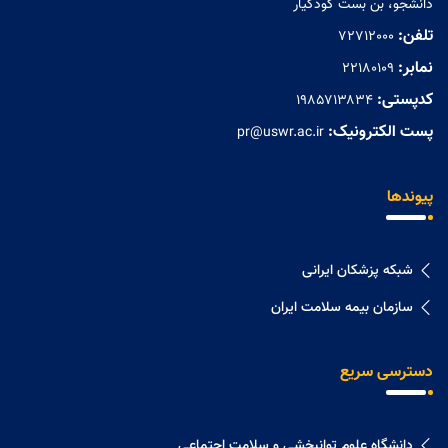
دانشجو، بن بست کودکیار
تلفن:
72712000
نمابر:
۲۲۱۸۰۱۰۹
کدپستی:
۱۹۸۵۷۱۳۸۳۴
پست الکترونیک:
pr@uswr.ac.ir
پیوندها
شبکه پزشکان ایرانی
سازمان بیمه سلامت ایران
دسترسی سریع
دانشگاه علوم توانبخشی و سلامت اجتماعی