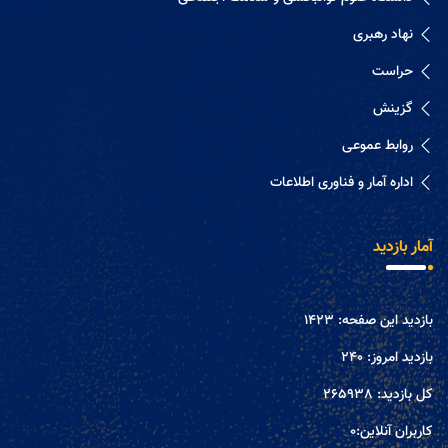
نهاد رهبری
حراست
گزینش
روابط عموعی
اداره آمار و فناوری اطلاعات
آمار بازدید
بازدید این صفحه:
1423
بازدید امروز:
240
کل بازدید:
265938
کاربران آنلاین:
0