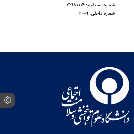
شماره مستقیم:
22180014
شماره داخلی:
2009