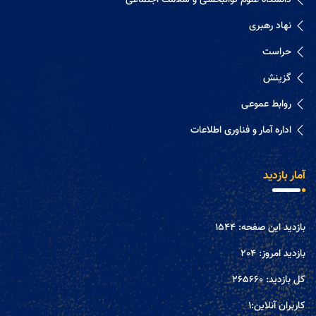
نهاد رهبری
حراست
گزینش
روابط عموعی
اداره آمار و فناوری اطلاعات
آمار بازدید
بازدید این صفحه:
1544
بازدید امروز:
204
کل بازدید:
265660
کاربران آنلاین:
1