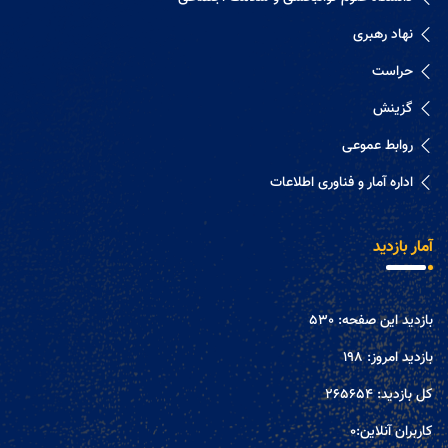
نهاد رهبری
حراست
گزینش
روابط عموعی
اداره آمار و فناوری اطلاعات
آمار بازدید
بازدید این صفحه:
530
بازدید امروز:
198
کل بازدید:
265654
کاربران آنلاین:
0