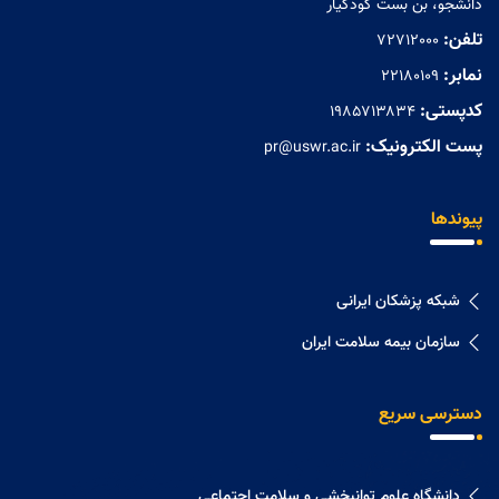
دانشجو، بن بست کودکیار
تلفن:
72712000
نمابر:
۲۲۱۸۰۱۰۹
کدپستی:
۱۹۸۵۷۱۳۸۳۴
پست الکترونیک:
pr@uswr.ac.ir
پیوندها
شبکه پزشکان ایرانی
سازمان بیمه سلامت ایران
دسترسی سریع
دانشگاه علوم توانبخشی و سلامت اجتماعی