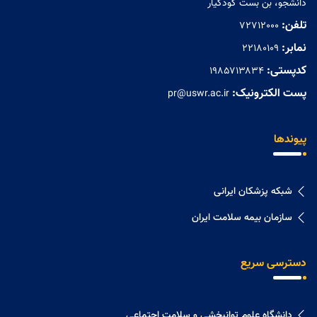
دانشجو، بن بست کودکیار
تلفن:
72712000
نمابر:
۲۲۱۸۰۱۰۹
کدپستی:
۱۹۸۵۷۱۳۸۳۴
پست الکترونیک:
pr@uswr.ac.ir
پیوندها
شبکه پزشکان ایرانی
سازمان بیمه سلامت ایران
دسترسی سریع
دانشگاه علوم توانبخشی و سلامت اجتماعی